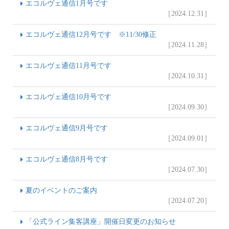
エコルヴェ通信1月号です
［2024.12.31］
エコルヴェ通信12月号です ※11/30修正
［2024.11.28］
エコルヴェ通信11月号です
［2024.10.31］
エコルヴェ通信10月号です
［2024.09.30］
エコルヴェ通信9月号です
［2024.09.01］
エコルヴェ通信8月号です
［2024.07.30］
夏のイベントのご案内
［2024.07.20］
「公式ライン集客講座」開催日変更のお知らせ