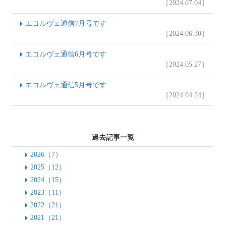
［2024.07.04］
エコルヴェ通信7月号です
［2024.06.30］
エコルヴェ通信6月号です
［2024.05.27］
エコルヴェ通信5月号です
［2024.04.24］
過去記事一覧
2026（7）
2025（12）
2024（15）
2023（11）
2022（21）
2021（21）