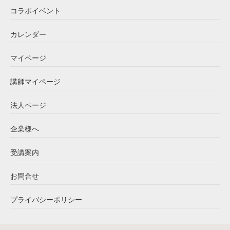
コラボイベント
カレンダー
マイページ
講師マイページ
法人ページ
企業様へ
受講案内
お問合せ
プライバシーポリシー