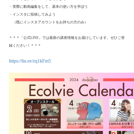
・実際に動画編集をして、基本の使い方を学ぼう
・インスタに投稿してみよう
（既にインスタアカウントをお持ちの方のみ）
＊＊＊「公式LINE」では最新の講座情報をお届けしています。ぜひご登
録ください！
＊＊＊
https://lin.ee/zq1kFm5