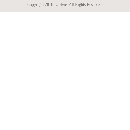
Copyright 2018 Ecolvie. All Rights Reserved.