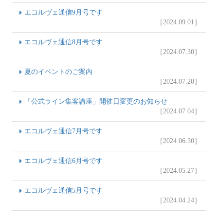
エコルヴェ通信9月号です
［2024.09.01］
エコルヴェ通信8月号です
［2024.07.30］
夏のイベントのご案内
［2024.07.20］
「公式ライン集客講座」開催日変更のお知らせ
［2024.07.04］
エコルヴェ通信7月号です
［2024.06.30］
エコルヴェ通信6月号です
［2024.05.27］
エコルヴェ通信5月号です
［2024.04.24］