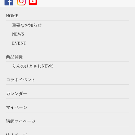
HOME
重要なお知らせ
NEWS
EVENT
商品開発
りんのひとさじNEWS
コラボイベント
カレンダー
マイページ
講師マイページ