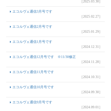
［2025.03.30］
エコルヴェ通信3月号です
［2025.02.27］
エコルヴェ通信2月号です
［2025.01.29］
エコルヴェ通信1月号です
［2024.12.31］
エコルヴェ通信12月号です ※11/30修正
［2024.11.28］
エコルヴェ通信11月号です
［2024.10.31］
エコルヴェ通信10月号です
［2024.09.30］
エコルヴェ通信9月号です
［2024.09.01］