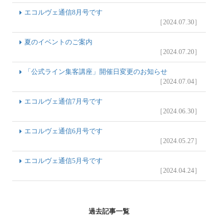
エコルヴェ通信8月号です
［2024.07.30］
夏のイベントのご案内
［2024.07.20］
「公式ライン集客講座」開催日変更のお知らせ
［2024.07.04］
エコルヴェ通信7月号です
［2024.06.30］
エコルヴェ通信6月号です
［2024.05.27］
エコルヴェ通信5月号です
［2024.04.24］
過去記事一覧