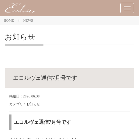
M
E
HOME
NEWS
N
U
お知らせ
エコルヴェ通信7月号です
掲載日：2026.06.30
カテゴリ：お知らせ
エコルヴェ通信7月号です