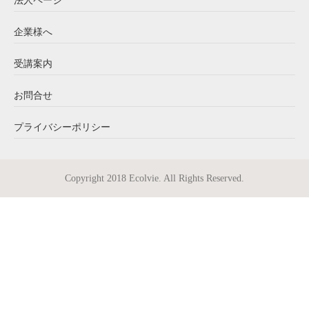
法人ページ
企業様へ
受講案内
お問合せ
プライバシーポリシー
Copyright 2018 Ecolvie. All Rights Reserved.