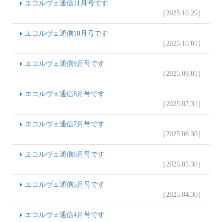
エコルヴェ通信11月号です
［2025.10.29］
エコルヴェ通信10月号です
［2025.10.01］
エコルヴェ通信9月号です
［2025.09.01］
エコルヴェ通信8月号です
［2025.07.31］
エコルヴェ通信7月号です
［2025.06.30］
エコルヴェ通信6月号です
［2025.05.30］
エコルヴェ通信5月号です
［2025.04.30］
エコルヴェ通信4月号です