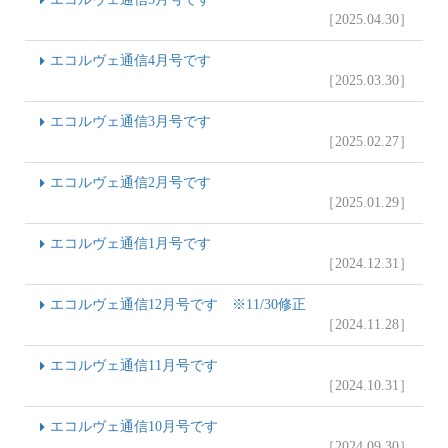
［2025.04.30］
エコルヴェ通信4月号です
［2025.03.30］
エコルヴェ通信3月号です
［2025.02.27］
エコルヴェ通信2月号です
［2025.01.29］
エコルヴェ通信1月号です
［2024.12.31］
エコルヴェ通信12月号です ※11/30修正
［2024.11.28］
エコルヴェ通信11月号です
［2024.10.31］
エコルヴェ通信10月号です
［2024.09.30］