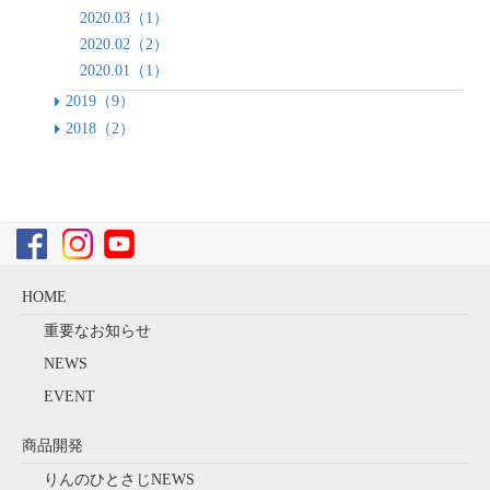
2020.03（1）
2020.02（2）
2020.01（1）
2019（9）
2018（2）
HOME
重要なお知らせ
NEWS
EVENT
商品開発
りんのひとさじNEWS