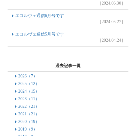
［2024.06.30］
エコルヴェ通信6月号です
［2024.05.27］
エコルヴェ通信5月号です
［2024.04.24］
過去記事一覧
2026（7）
2025（12）
2024（15）
2023（11）
2022（21）
2021（21）
2020（19）
2019（9）