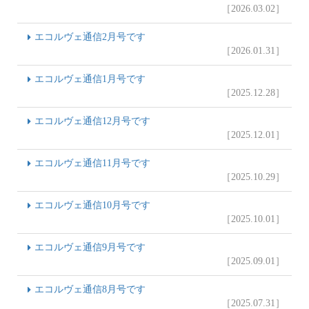
［2026.03.02］
エコルヴェ通信2月号です
［2026.01.31］
エコルヴェ通信1月号です
［2025.12.28］
エコルヴェ通信12月号です
［2025.12.01］
エコルヴェ通信11月号です
［2025.10.29］
エコルヴェ通信10月号です
［2025.10.01］
エコルヴェ通信9月号です
［2025.09.01］
エコルヴェ通信8月号です
［2025.07.31］