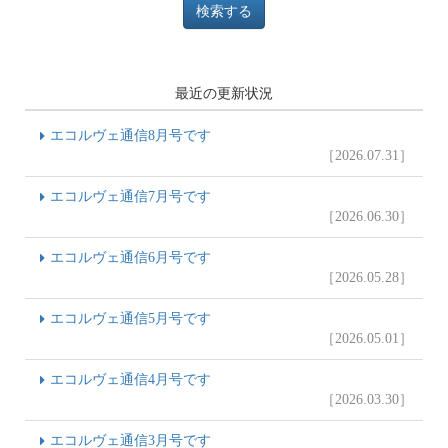
最近の更新状況
エコルヴェ通信8月号です
［2026.07.31］
エコルヴェ通信7月号です
［2026.06.30］
エコルヴェ通信6月号です
［2026.05.28］
エコルヴェ通信5月号です
［2026.05.01］
エコルヴェ通信4月号です
［2026.03.30］
エコルヴェ通信3月号です