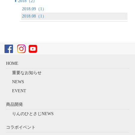
2018（2）
2018.09（1）
2018.08（1）
HOME
重要なお知らせ
NEWS
EVENT
商品開発
りんのひとさじNEWS
コラボイベント