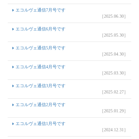
エコルヴェ通信7月号です
［2025.06.30］
エコルヴェ通信6月号です
［2025.05.30］
エコルヴェ通信5月号です
［2025.04.30］
エコルヴェ通信4月号です
［2025.03.30］
エコルヴェ通信3月号です
［2025.02.27］
エコルヴェ通信2月号です
［2025.01.29］
エコルヴェ通信1月号です
［2024.12.31］