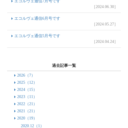
エコルヴェ通信7月号です
［2024.06.30］
エコルヴェ通信6月号です
［2024.05.27］
エコルヴェ通信5月号です
［2024.04.24］
過去記事一覧
2026（7）
2025（12）
2024（15）
2023（11）
2022（21）
2021（21）
2020（19）
2020.12（1）