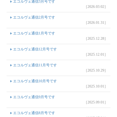
エコルヴェ通信3月号です
［2026.03.02］
エコルヴェ通信2月号です
［2026.01.31］
エコルヴェ通信1月号です
［2025.12.28］
エコルヴェ通信12月号です
［2025.12.01］
エコルヴェ通信11月号です
［2025.10.29］
エコルヴェ通信10月号です
［2025.10.01］
エコルヴェ通信9月号です
［2025.09.01］
エコルヴェ通信8月号です