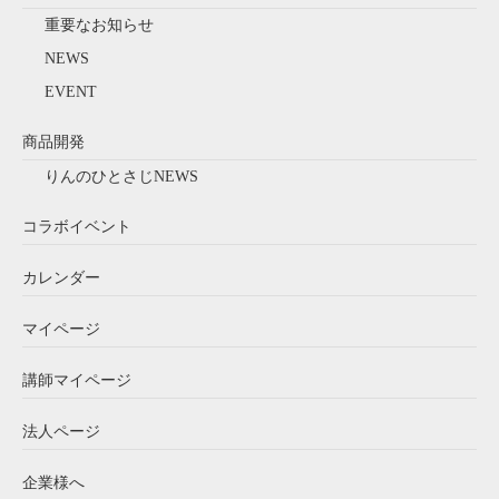
重要なお知らせ
NEWS
EVENT
商品開発
りんのひとさじNEWS
コラボイベント
カレンダー
マイページ
講師マイページ
法人ページ
企業様へ