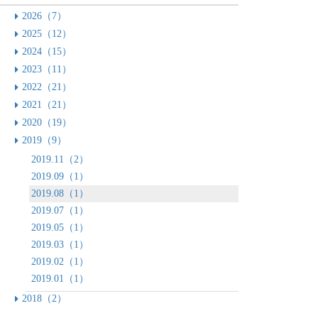
2026（7）
2025（12）
2024（15）
2023（11）
2022（21）
2021（21）
2020（19）
2019（9）
2019.11（2）
2019.09（1）
2019.08（1）
2019.07（1）
2019.05（1）
2019.03（1）
2019.02（1）
2019.01（1）
2018（2）