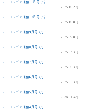
エコルヴェ通信11月号です
［2025.10.29］
エコルヴェ通信10月号です
［2025.10.01］
エコルヴェ通信9月号です
［2025.09.01］
エコルヴェ通信8月号です
［2025.07.31］
エコルヴェ通信7月号です
［2025.06.30］
エコルヴェ通信6月号です
［2025.05.30］
エコルヴェ通信5月号です
［2025.04.30］
エコルヴェ通信4月号です