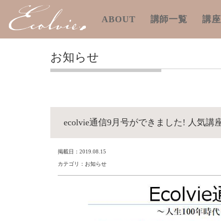
ABOUT
講師一覧
講
お知らせ
ecolvie通信9月号ができました! 人気
掲載日：2019.08.15
カテゴリ：お知らせ