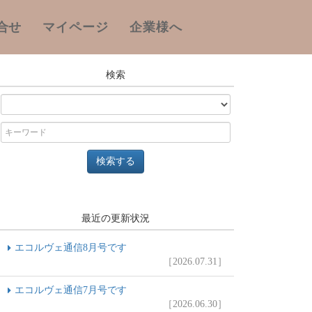
合せ
マイページ
企業様へ
検索
最近の更新状況
エコルヴェ通信8月号です
［2026.07.31］
エコルヴェ通信7月号です
［2026.06.30］