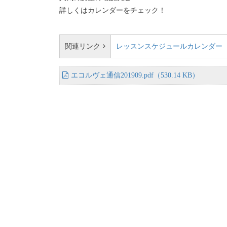
詳しくはカレンダーをチェック！
関連リンク
レッスンスケジュールカレンダー
エコルヴェ通信201909.pdf
（530.14 KB）