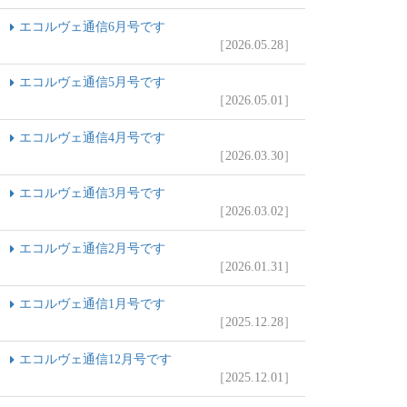
エコルヴェ通信6月号です
［2026.05.28］
エコルヴェ通信5月号です
［2026.05.01］
エコルヴェ通信4月号です
［2026.03.30］
エコルヴェ通信3月号です
［2026.03.02］
エコルヴェ通信2月号です
［2026.01.31］
エコルヴェ通信1月号です
［2025.12.28］
エコルヴェ通信12月号です
［2025.12.01］