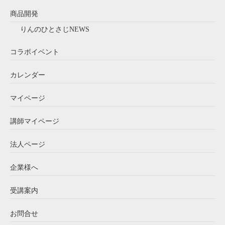
商品開発
りんのひとさじNEWS
コラボイベント
カレンダー
マイページ
講師マイページ
法人ページ
企業様へ
受講案内
お問合せ