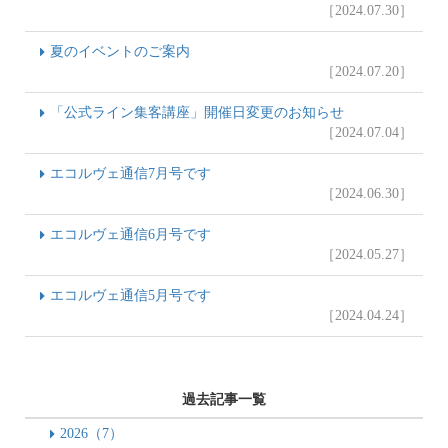
［2024.07.30］
夏のイベントのご案内
［2024.07.20］
「公式ライン集客講座」開催日変更のお知らせ
［2024.07.04］
エコルヴェ通信7月号です
［2024.06.30］
エコルヴェ通信6月号です
［2024.05.27］
エコルヴェ通信5月号です
［2024.04.24］
過去記事一覧
2026（7）