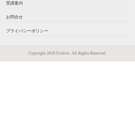
受講案内
お問合せ
プライバシーポリシー
Copyright 2018 Ecolvie. All Rights Reserved.