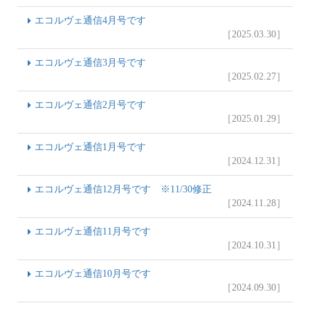
エコルヴェ通信4月号です
［2025.03.30］
エコルヴェ通信3月号です
［2025.02.27］
エコルヴェ通信2月号です
［2025.01.29］
エコルヴェ通信1月号です
［2024.12.31］
エコルヴェ通信12月号です ※11/30修正
［2024.11.28］
エコルヴェ通信11月号です
［2024.10.31］
エコルヴェ通信10月号です
［2024.09.30］