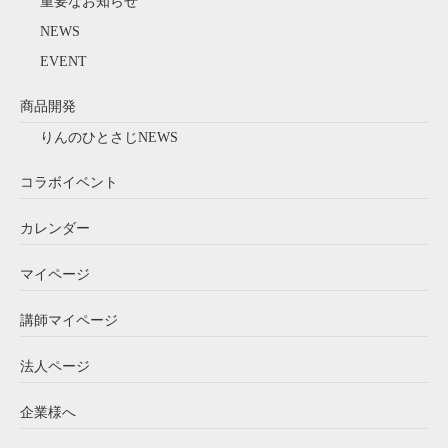
重要なお知らせ
NEWS
EVENT
商品開発
りんのひとさじNEWS
コラボイベント
カレンダー
マイページ
講師マイページ
法人ページ
企業様へ