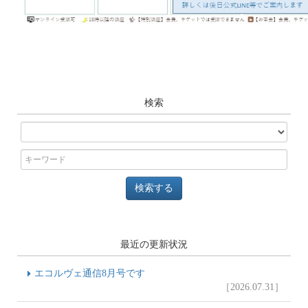
検索
最近の更新状況
エコルヴェ通信8月号です
［2026.07.31］