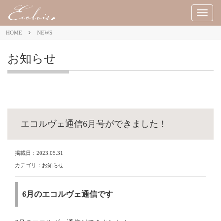
M
E
HOME
NEWS
N
U
お知らせ
エコルヴェ通信6月号ができました！
掲載日：2023.05.31
カテゴリ：お知らせ
6月のエコルヴェ通信です