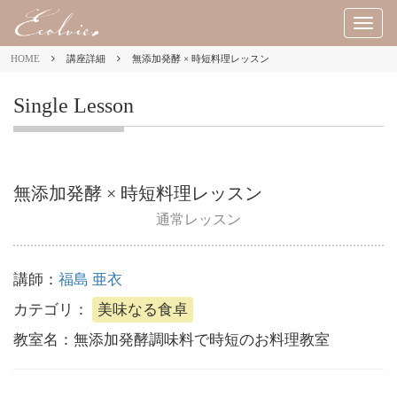
M
E
HOME
講座詳細
無添加発酵 × 時短料理レッスン
N
U
Single Lesson
無添加発酵 × 時短料理レッスン
通常レッスン
講師：
福島 亜衣
カテゴリ：
美味なる食卓
教室名：
無添加発酵調味料で時短のお料理教室