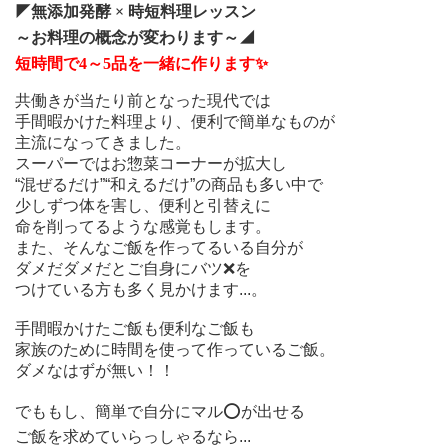
◤無添加発酵 × 時短料理レッスン
～お料理の概念が変わります～◢
短時間で4～5品を一緒に作ります✨️
共働きが当たり前となった現代では
手間暇かけた料理より、便利で簡単なものが
主流になってきました。
スーパーではお惣菜コーナーが拡大し
“混ぜるだけ”“和えるだけ”の
商品も多い中で
少しずつ体を害し、便利と引替えに
命を削ってるような感覚もします。
また、そんなご飯を作ってるいる自分が
ダメだダメだとご自身に
バツ❌を
つけている方も
多く見かけます...。
手間暇かけたご飯も便利なご飯も
家族のために時間を使って
作っているご飯。
ダメなはずが無い！！
でももし、簡単で自分にマル⭕️が出せる
ご飯を求めていらっしゃるなら...