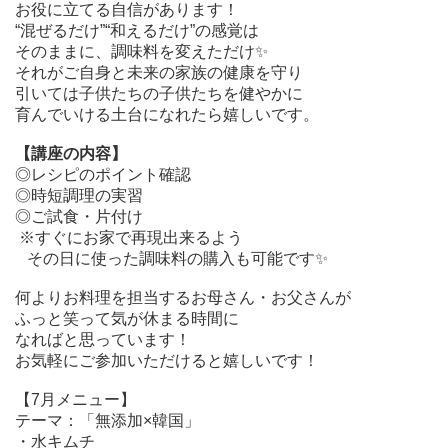
お役に立てる自信があります！
“混ぜるだけ”“和えるだけ”の感覚は
そのままに、調味料を変えただけ✨️
それがご自身と未来の家族の健康を守り
引いては子供たちの子供たちを健やかに
育んでいける土台になれたら嬉しいです。
【講座の内容】
◎レシピのポイント確認
◎時短調理の実習
◎ご試食・片付け
※
すぐにお家で再現出来るよう
その日に使った調味料の購入も可能です✨️
何よりお料理を担当するお母さん・お父さんが
ふっと笑って気が休まる時間に
なればと
思っています！
お気軽にご参加いただけると嬉しいです！
【7月メニュー】
テーマ：「無添加×韓国」
・水キムチ