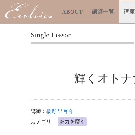
ABOUT
講師一覧
講
Single Lesson
輝くオトナ
講師：
板野 早百合
カテゴリ：
魅力を磨く