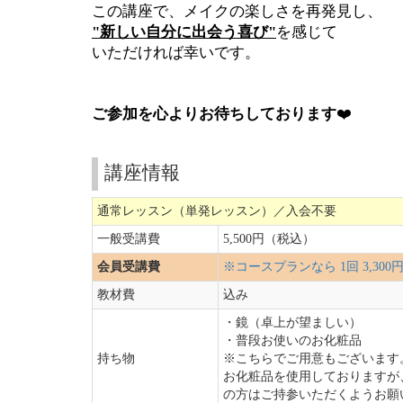
この講座で、メイクの楽しさを再発見し、
"新しい自分に出会う喜び"
を感じて
いただければ幸いです。
ご参加を心よりお待ちしております
❤️
講座情報
通常レッスン（単発レッスン）／入会不要
一般受講費
5,500円（税込）
会員受講費
※コースプランなら 1回 3,3
教材費
込み
・鏡（卓上が望ましい）
・普段お使いのお化粧品
持ち物
※こちらでご用意もございます
お化粧品を使用しておりますが
の方はご持参いただくようお願