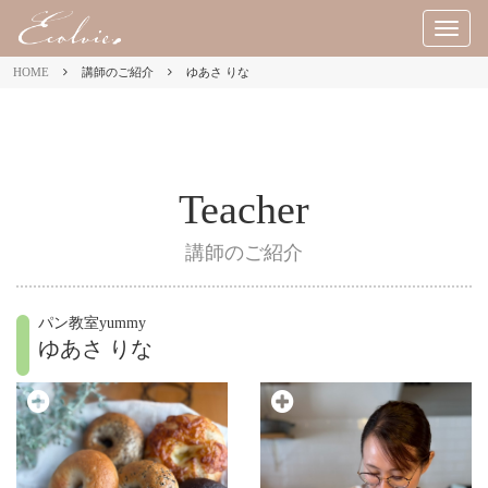
M
E
HOME
講師のご紹介
ゆあさ りな
N
U
Teacher
講師のご紹介
パン教室yummy
ゆあさ りな